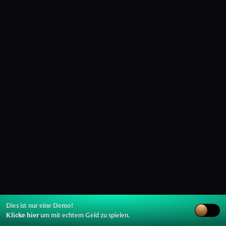
Dies ist nur eine Demo!
Klicke hier
um mit echtem Geld zu spielen.