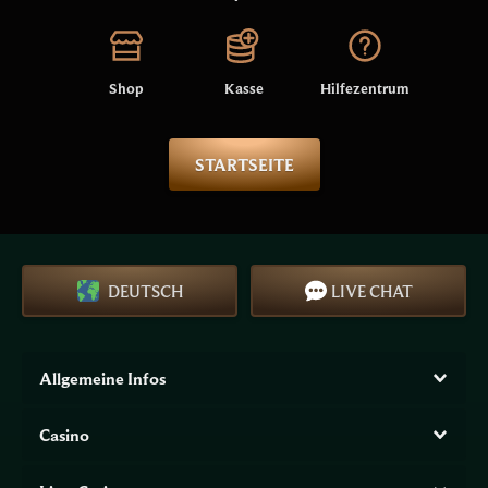
Shop
Kasse
Hilfezentrum
STARTSEITE
DEUTSCH
LIVE CHAT
Allgemeine Infos
Casino