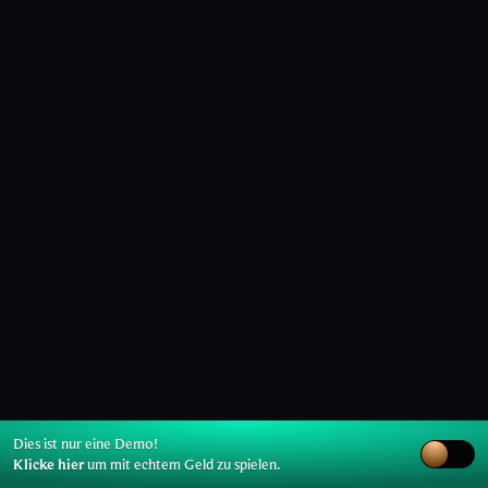
Dies ist nur eine Demo!
Klicke hier
um mit echtem Geld zu spielen.