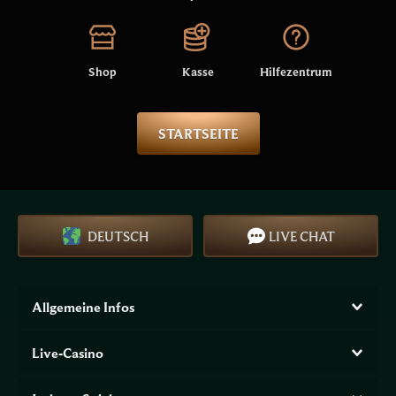
Shop
Kasse
Hilfezentrum
STARTSEITE
DEUTSCH
LIVE CHAT
Allgemeine Infos
Live-Casino