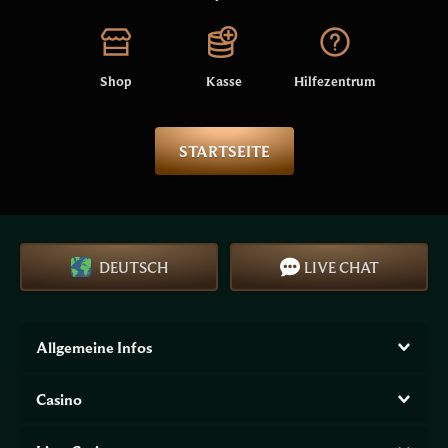
Shop
Kasse
Hilfezentrum
STARTSEITE
DEUTSCH
LIVE CHAT
Allgemeine Infos
Casino