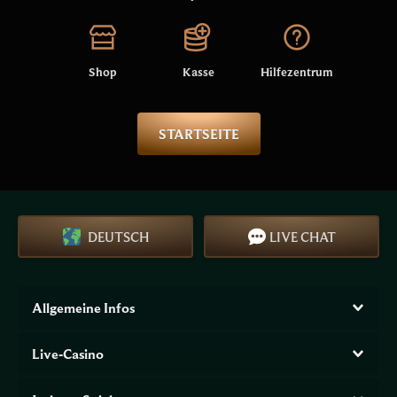
Shop
Kasse
Hilfezentrum
STARTSEITE
DEUTSCH
LIVE CHAT
Allgemeine Infos
Live-Casino