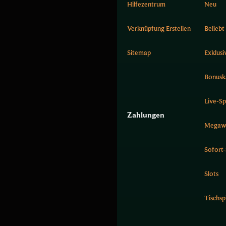
Hilfezentrum
Neu
Verknüpfung Erstellen
Beliebt
Sitemap
Exklusi
Bonusk
Live-Sp
Zahlungen
Megaw
Sofort-
Slots
Tischsp