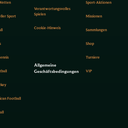
Wetten
Sport-Aktionen
Verantwortungsvolles
Spielen
ller Sport
Missionen
Cookie-Hinweis
ll
Sammlungen
s
Shop
tennis
Turniere
Allgemeine
Geschäftsbedingungen
tball
VIP
ckey
can Football
all