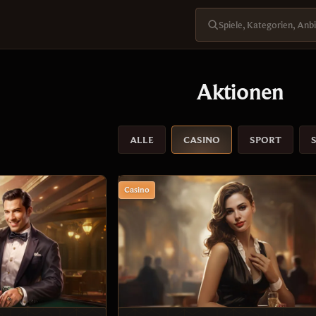
Spiele, Kategorien, Anb
Aktionen
ALLE
CASINO
SPORT
Casino