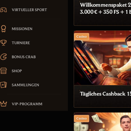
Willkommenspaket 25
VIRTUELLER SPORT
3.000 € + 350 FS + 1
MISSIONEN
Casino
TURNIERE
BONUS CRAB
SHOP
SAMMLUNGEN
Tägliches Cashback 15
VIP-PROGRAMM
Casino