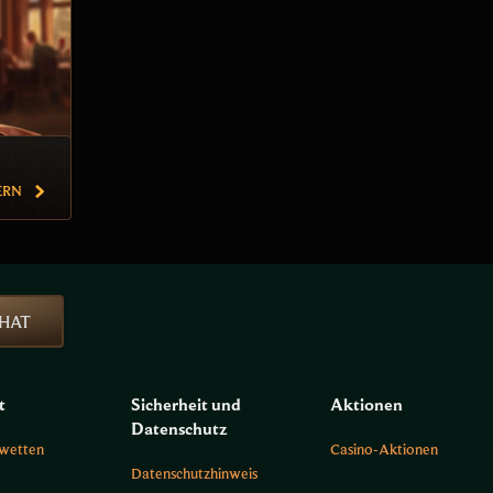
ERN
CHAT
t
Sicherheit und
Aktionen
Datenschutz
wetten
Casino-Aktionen
Datenschutzhinweis