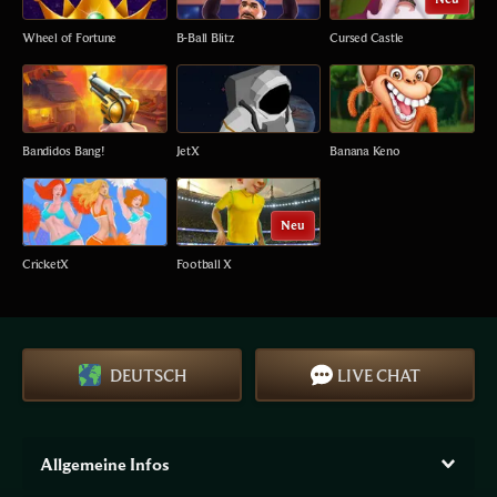
Wheel of Fortune
B-Ball Blitz
Cursed Castle
Bandidos Bang!
JetX
Banana Keno
Neu
CricketX
Football X
DEUTSCH
LIVE CHAT
Allgemeine Infos