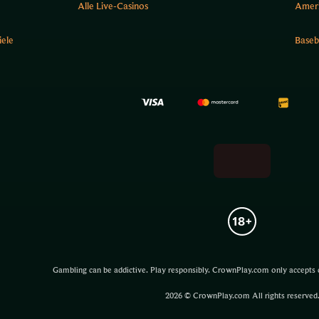
Alle Live-Casinos
Ameri
iele
Baseb
Gambling can be addictive. Play responsibly. CrownPlay.com only accepts 
2026 © CrownPlay.com All rights reserved