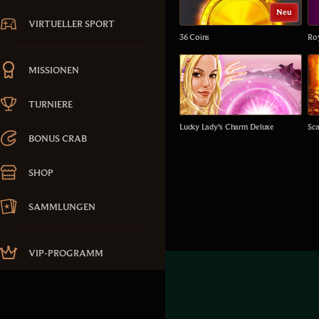
Neu
VIRTUELLER SPORT
36 Coins
Roy
MISSIONEN
TURNIERE
Lucky Lady's Charm Deluxe
Sc
BONUS CRAB
SHOP
SAMMLUNGEN
Big Bass Secrets of the Golden Lake
Bo
VIP-PROGRAMM