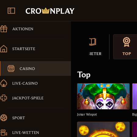
AKTIONEN
STARTSEITE
ANBIETER
TOP
CASINO
Top
LIVE-CASINO
JACKPOT-SPIELE
Joker Winpot
SPORT
LIVE-WETTEN