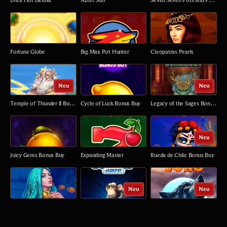
Fortune Globe
Big Max Pot Hunter
Cleopatras Pearls
Neu
Neu
Temple of Thunder II Bonus Buy
Cycle of Luck Bonus Buy
Legacy of the Sages Bonus Buy
Neu
Juicy Gems Bonus Buy
Expanding Master
Rueda de Chile Bonus Buy
Neu
Neu
Gold of Sirens Bonus Buy
Rocket Chimp Jackpot
Young Wolf Song