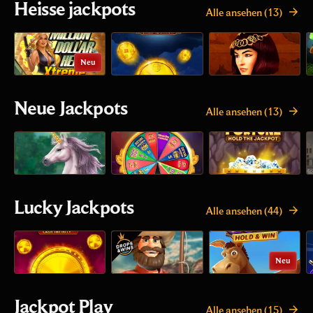
Heisse jackpots
Alle ansehen (13)
Neu
Neue Jackpots
Alle ansehen (13)
Lucky Jackpots
Alle ansehen (44)
Neu
Jackpot Play
Alle ansehen (15)