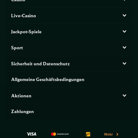
Millionen zu gewinnen
Im CrownPlay Casino haben wir alle Spiele der besten Anbieter gesammelt, die
erhebliche Geldsummen auf einer Seite bieten. Wie bei typischen Jackpot Automaten
Live-Casino
dreht sich alles um Walzen mit verschiedenen Symbolen. Einige von ihnen erfordern
spezielle Kombinationen oder Bonusspiele, um den Jackpot zu gewinnen, während
andere ihn zufällig vergeben. Mit so vielen Optionen kann es überwältigend sein, zu
Jackpot-Spiele
entscheiden, wo man anfängt. Um die beste Wahl zu treffen, ist es wichtig, die
wesentlichen Unterschiede zwischen den verschiedenen Arten von Jackpot Slots zu
verstehen.
Sport
Arten von Jackpot Slots
Sicherheit und Datenschutz
Jackpot Spiele in Online-Casinos können basierend auf der Art und Weise, wie der
Jackpot gebildet und verteilt wird, in verschiedene Kategorien unterteilt werden. Sieh
dir die beliebtesten Optionen an, die CrownPlay bietet.
Allgemeine Geschäftsbedingungen
Progressive Jackpots
Die häufigste Option in Online-Casinos ist ein Slot mit einem progressiven Jackpot.
Aktionen
Mit jedem Einsatz fließt ein Teil in den Preispool, der wächst, bis ein glücklicher
Spieler gewinnt. Mega-Gewinne können über mehrere Spiele oder Casinos hinweg
verknüpft sein, was zu erheblichen Preisen führt. Beispiele, die erwähnenswert sind,
Zahlungen
sind Fruit Shop Megaways und Divine Fortune von NetEnt.
Feste Jackpots
Wie der Name schon sagt, ist die Höhe des Jackpot bei diesen Spielen festgelegt und
ändert sich nicht, unabhängig von der Anzahl der Spieler oder Einsätze. Zum Beispiel
Mehr