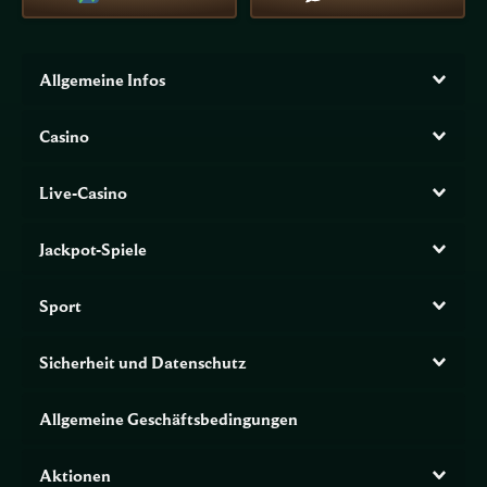
Du kannst dein Wettangebot auf die größten Feld- und Motorsportarten nutzen - bis
hin zur neuesten Generation des Esports, einschließlich VR-Basketball und VR-
Fußball. CrownPlay möchte alle Spielerinnen und Spieler belohnen, von denen, die
schon von Anfang an bei uns spielen, bis hin zu Ersteinzahlern, die erst einmal Fuß
fassen wollen, bevor sie mit dem Wetten beginnen..
Allgemeine Infos
Hier kommen die Aktionen ins Spiel: Willkommensbonusse, Boni für bestimmte
Spiele, Freispiele, Cashbacks und Jackpots... Die Liste ist lang! Schauen wir uns einmal
Casino
genauer an, wie CrownPlay die Leistung deines Spiels erhöhen kann!
Sportwetten Angebote
Live-Casino
Sportwetten sind eine großartige Möglichkeit, eine Mannschaft, einen Spieler oder
ein Pferd zu unterstützen und gleichzeitig die Chance auf echte Gewinne zu haben. Ein
Wettangebot könnte deine Chance sein, die perfekte Strategie zu entwickeln, wenn
Jackpot-Spiele
du große Einsätze beim Sport machst. CrownPlay Sportsbook bietet neuen und
bestehenden Nutzern tolle Boni, Cashbacks, Kombiwetten und in manchen Fällen
sogar vorzeitige Auszahlungen.
Sport
Lass uns ein tolles Wettangebot für dich finden:
Willkommensbonus - Ersteinzahler können einen fantastischen 100%
Sicherheit und Datenschutz
Willkommensbonus im Sportwettenbereich im Wert von bis zu 100 € erhalten.
Dieser kann überall im Casino eingesetzt werden - betrachte ihn als Gratisgeld.
Willkommen an Bord!
Allgemeine Geschäftsbedingungen
Wöchentlicher Reload-Bonus - Und die Boni kommen immer wieder! Du musst
mindestens einmal pro Woche zurückkommen, um einen wöchentlichen Bonus
von 50 % im Wert von bis zu 500 € zu erhalten, und das schon ab einer Einzahlung
von 20 €.
Aktionen
Kombiwette-Bonus - Mach mehr aus deiner Wette und verdiene dir einen