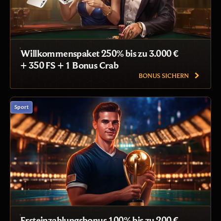
Willkommenspaket 250% bis zu 3.000 €
+ 350 FS + 1 Bonus Crab
BONUS SICHERN
Sport
Ersteinzahlungsbonus 100% bis zu 200 €