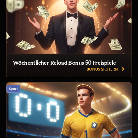
Wöchentlicher Reload Bonus 50 Freispiele
BONUS SICHERN
Sport