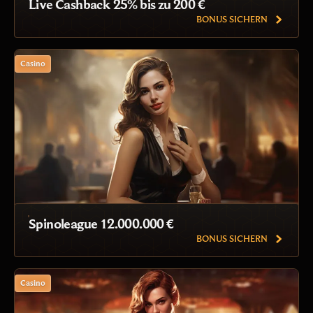
Live Cashback 25% bis zu 200 €
BONUS SICHERN
Casino
Spinoleague 12.000.000 €
BONUS SICHERN
Casino