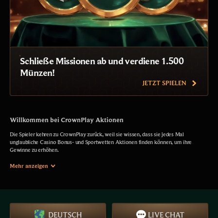
Schließe Missionen ab und verdiene 1.500
Münzen!
JETZT SPIELEN
Willkommen bei CrownPlay Aktionen
Die Spieler kehren zu CrownPlay zurück, weil sie wissen, dass sie jedes Mal
unglaubliche Casino Bonus- und Sportwetten Aktionen finden können, um ihre
Gewinne zu erhöhen.
Aktionen sind schön und gut, aber was sind das für Angebote und wo kannst du sie
Mehr anzeigen
nutzen? Komm mit uns ins CrownPlay Sportwetten und Casino und lass dich von den
Casino Spielen, Sport- und Event Quoten und Aktionen überraschen. Finde einen
Casino Bonus und ein Wettangebot und erhalte ein Spiel bei CrownPlay!
CrownPlay Sportwetten Aktionen
DEUTSCH
LIVE CHAT