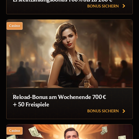
BONUS SICHERN
Casino
Reload-Bonus am Wochenende 700 €
+ 50 Freispiele
BONUS SICHERN
Casino