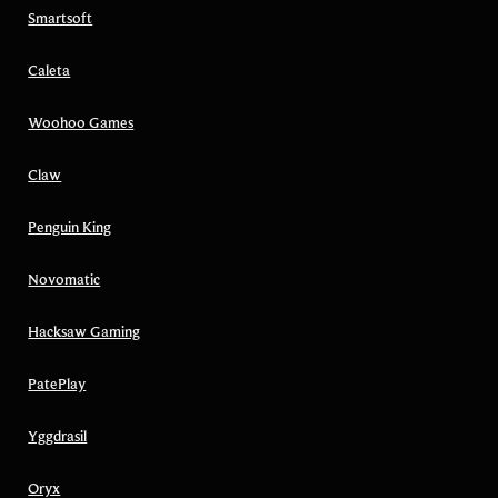
Smartsoft
Caleta
Woohoo Games
Claw
Penguin King
Novomatic
Hacksaw Gaming
PatePlay
Yggdrasil
Oryx