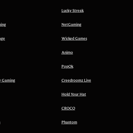
Lucky Streak
ing
NetGaming
age
Wicked Games
Animo
PopOk
y Gaming
Creedroomz Live
Hold Your Hat
CROCO
s
Phantom