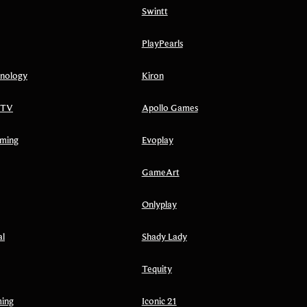
Swintt
PlayPearls
hnology
Kiron
sTV
Apollo Games
aming
Evoplay
GameArt
Onlyplay
al
Shady Lady
Tequity
ing
Iconic 21