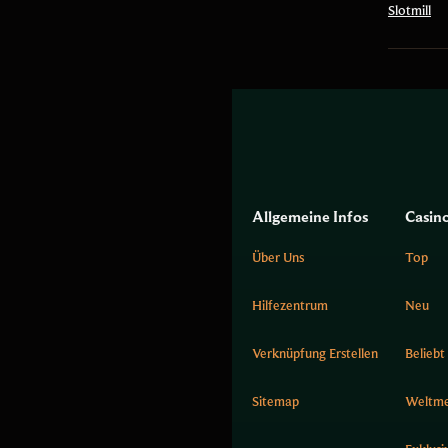
Slotmill
Allgemeine Infos
Casin
Über Uns
Top
Hilfezentrum
Neu
Verknüpfung Erstellen
Beliebt
Sitemap
Weltme