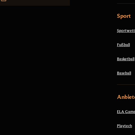
Sport
Sportwet
Fußball
Basketball
Baseball
Anbiet
ELA Game
Playtech