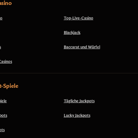
asino
no
Top-Live-Casino
Blackjack
s
Baccarat und Würfel
Casinos
-Spiele
iele
Tägliche Jackpots
pots
Lucky Jackpots
ots