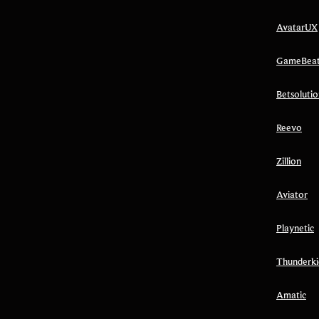
AvatarUX
GameBea
Betsolutio
Reevo
Zillion
Aviator
Playnetic
Thunderki
Amatic