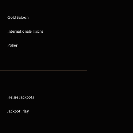
Gold Saloon
Internationale Tische
Poker
Heisse Jackpots
Jackpot Play