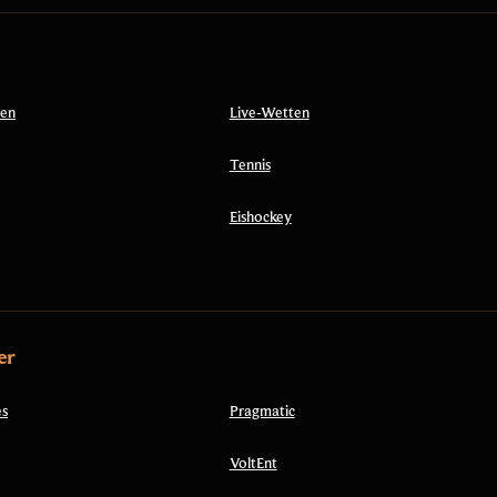
ten
Live-Wetten
Tennis
Eishockey
er
s
Pragmatic
VoltEnt