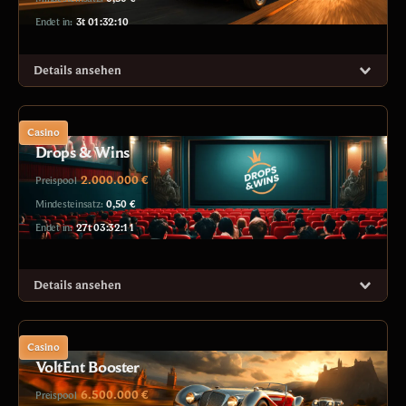
Endet in:
3t 01:32:10
Details ansehen
Casino
Drops & Wins
2.000.000 €
Preispool
Mindesteinsatz:
0,50 €
Endet in:
27t 03:32:11
Details ansehen
Casino
VoltEnt Booster
6.500.000 €
Preispool