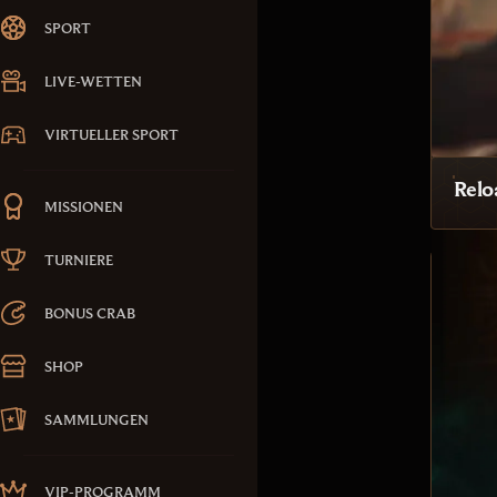
SPORT
LIVE-WETTEN
VIRTUELLER SPORT
Relo
MISSIONEN
TURNIERE
BONUS CRAB
SHOP
Wa
SAMMLUNGEN
Di
VIP-PROGRAMM