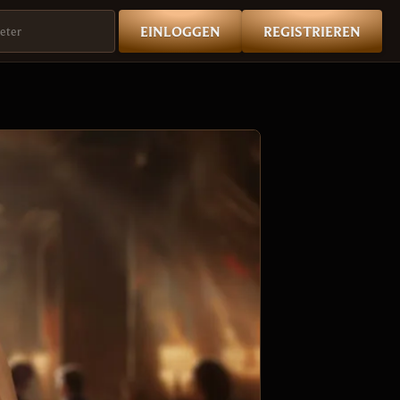
EINLOGGEN
REGISTRIEREN
ieter