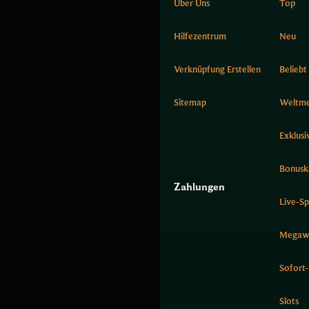
Über Uns
Top
Hilfezentrum
Neu
Verknüpfung Erstellen
Beliebt
Sitemap
Weltme
Exklusi
Bonusk
Zahlungen
Live-Sp
Megaw
Sofort-
Slots