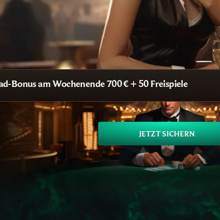
ad-Bonus am Wochenende 700 € + 50 Freispiele
JETZT SICHERN
nn ist er verfügbar?
eses Angebot ist jede Woche von Freitag bis Sonntag verfügbar.