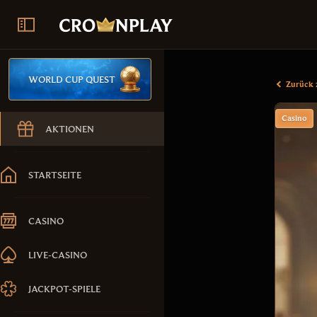
WORLD CUP QUEST
Zurück 
Casino
AKTIONEN
STARTSEITE
CASINO
LIVE-CASINO
JACKPOT-SPIELE