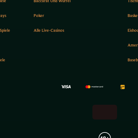
iele
Baccarat Und Würfel
Tisch
ays
Poker
Baske
Spiele
Alle Live-Casinos
Eisho
Ameri
iele
Baseb