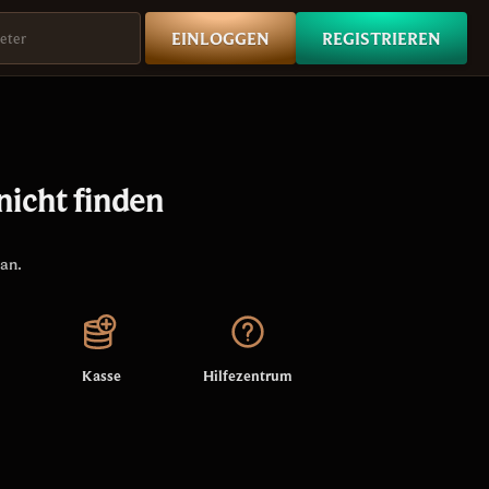
EINLOGGEN
REGISTRIEREN
ieter
nicht finden
 an.
Kasse
Hilfezentrum