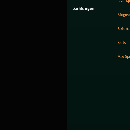
Live-Sp
Zahlungen
Megaw
Sofort-
Slots
Alle Sp