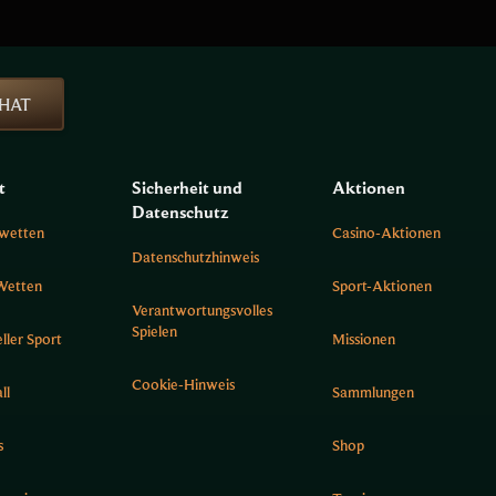
CHAT
t
Sicherheit und
Aktionen
Datenschutz
wetten
Casino-Aktionen
Datenschutzhinweis
Wetten
Sport-Aktionen
Verantwortungsvolles
Spielen
ller Sport
Missionen
Cookie-Hinweis
ll
Sammlungen
s
Shop