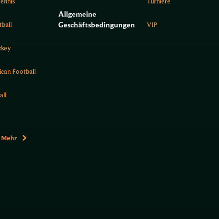
tennis
Turniere
Allgemeine
Geschäftsbedingungen
tball
VIP
ckey
can Football
all
Mehr