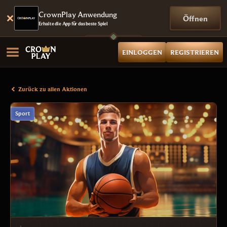
CrownPlay Anwendung
Öffnen
Erhalte die App für das beste Spiel
EINLOGGEN
REGISTRIEREN
Zurück zu allen Aktionen
Sport