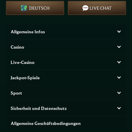
qualifizierenden Einzahlungsbetrag sechs (6) Mal
DEUTSCH
LIVE CHAT
umsetzen auf: (1) abgerechnete Einzelwetten mit einer
Quote von mindestens 2,00; oder (2) abgerechnete
Kombiwetten mit einer Quote von mindestens 1,50 pro
Auswahl, bevor sie den Bonusbetrag und alle damit
Allgemeine Infos
verbundenen Gewinne auszahlen lassen können.
Spieler aus Finnland, Norwegen, Deutschland, Österreich
9.1.
Casino
und Schweiz müssen die Einzahlung 6 (sechs) Mal
umsetzen, bevor eine Auszahlung beantragt werden
Live-Casino
kann.
Die folgenden Wettarten werden nicht auf die
10.
Umsatzbedingungen angerechnet: vorzeitig ausgezahlte
Jackpot-Spiele
Wetten und Systemwetten sowie Wetten, die mit
Freiwetten- oder Bonusguthaben platziert wurden,
Sport
Wetten, die als ungültig gewertet werden, sowie
Wetten, die im Casino-, Live-Casino- und virtuellen
Sicherheit und Datenschutz
Bereich platziert wurden.
Der Höchstbetrag, der auf die Umsatzbedingungen jeder
11.
Wette angerechnet wird, beträgt 50 EUR.
Allgemeine Geschäftsbedingungen
Nur die erste Wette auf ein Ereignis darf dem Umsatz des
12.